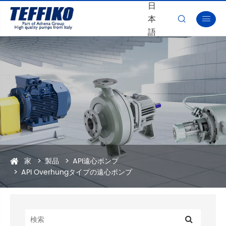
日
本


語
家
製品
API遠心ポンプ
API Overhungタイプの遠心ポンプ