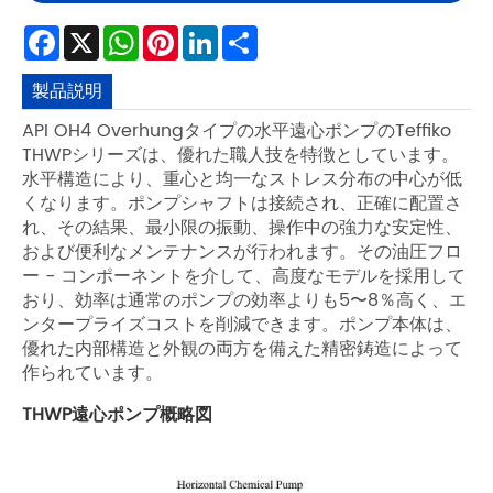
Facebook
X
WhatsApp
Pinterest
LinkedIn
Share
製品説明
API OH4 Overhungタイプの水平遠心ポンプのTeffiko
THWPシリーズは、優れた職人技を特徴としています。
水平構造により、重心と均一なストレス分布の中心が低
くなります。ポンプシャフトは接続され、正確に配置さ
れ、その結果、最小限の振動、操作中の強力な安定性、
および便利なメンテナンスが行われます。その油圧フロ
ー - コンポーネントを介して、高度なモデルを採用して
おり、効率は通常のポンプの効率よりも5〜8％高く、エ
ンタープライズコストを削減できます。ポンプ本体は、
優れた内部構造と外観の両方を備えた精密鋳造によって
作られています。
THWP遠心ポンプ概略図